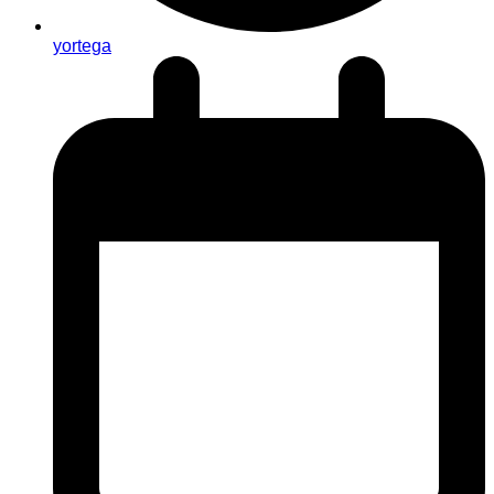
yortega