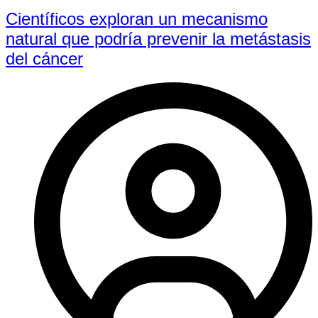
Científicos exploran un mecanismo
natural que podría prevenir la metástasis
del cáncer