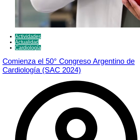
Actividades
Actualidad
Cardiología
Comienza el 50° Congreso Argentino de
Cardiología (SAC 2024)