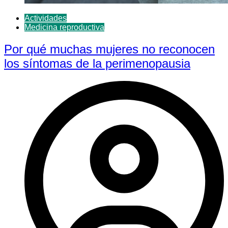
Actividades
Medicina reproductiva
Por qué muchas mujeres no reconocen
los síntomas de la perimenopausia