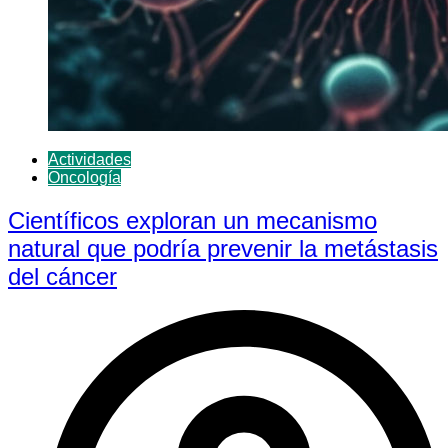
Actividades
Oncología
Científicos exploran un mecanismo
natural que podría prevenir la metástasis
del cáncer