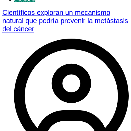
Científicos exploran un mecanismo
natural que podría prevenir la metástasis
del cáncer