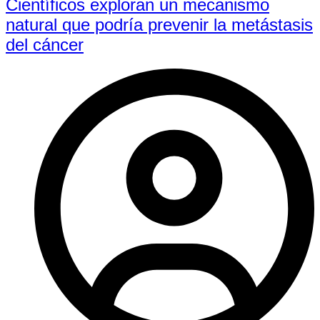
Científicos exploran un mecanismo
natural que podría prevenir la metástasis
del cáncer