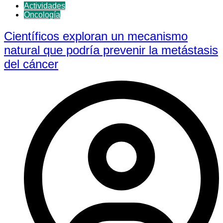
Actividades
Oncología
Científicos exploran un mecanismo
natural que podría prevenir la metástasis
del cáncer