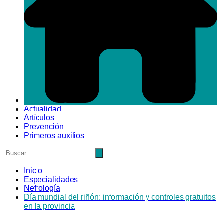
Actualidad
Artículos
Prevención
Primeros auxilios
Inicio
Especialidades
Nefrología
Día mundial del riñón: información y controles gratuitos
en la provincia