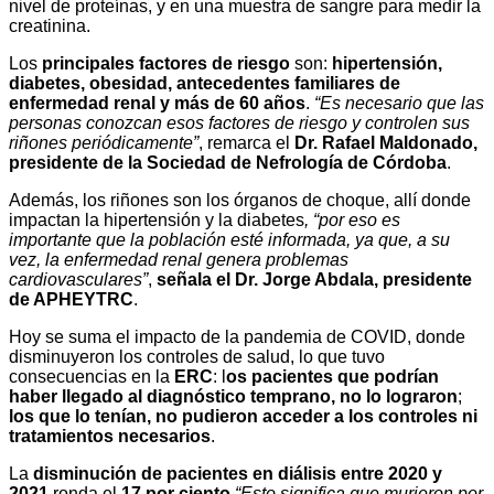
nivel de proteínas, y en una muestra de sangre para medir la
creatinina.
Los
principales factores de riesgo
son:
hipertensión,
diabetes, obesidad, antecedentes familiares de
enfermedad renal y más de 60 años
.
“Es necesario que las
personas conozcan esos factores de riesgo y controlen sus
riñones periódicamente”
, remarca el
Dr. Rafael Maldonado,
presidente de la Sociedad de Nefrología de Córdoba
.
Además, los riñones son los órganos de choque, allí donde
impactan la hipertensión y la diabetes
, “por eso es
importante que la población esté informada, ya que, a su
vez, la enfermedad renal genera problemas
cardiovasculares”
,
señala el Dr. Jorge Abdala, presidente
de APHEYTRC
.
Hoy se suma el impacto de la pandemia de COVID, donde
disminuyeron los controles de salud, lo que tuvo
consecuencias en la
ERC
: l
os pacientes que podrían
haber llegado al diagnóstico temprano, no lo lograron
;
los que lo tenían, no pudieron acceder a los controles ni
tratamientos necesarios
.
La
disminución de pacientes en diálisis entre 2020 y
2021
ronda el
17 por ciento
.
“Esto significa que murieron por