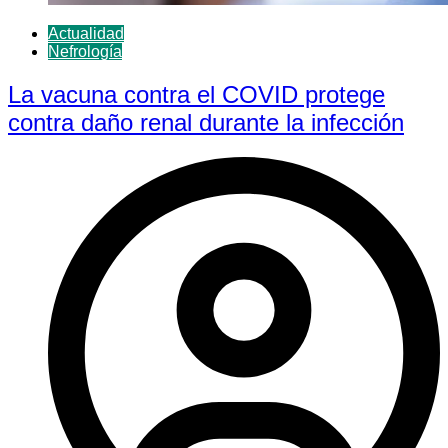
Actualidad
Nefrología
La vacuna contra el COVID protege
contra daño renal durante la infección