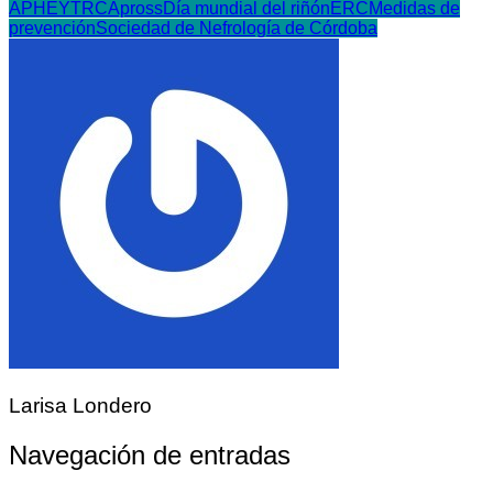
APHEYTRC
Apross
Día mundial del riñón
ERC
Medidas de
prevención
Sociedad de Nefrología de Córdoba
Larisa Londero
Navegación de entradas