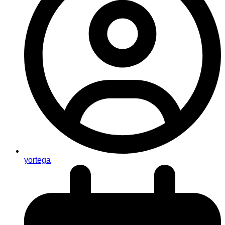
yortega