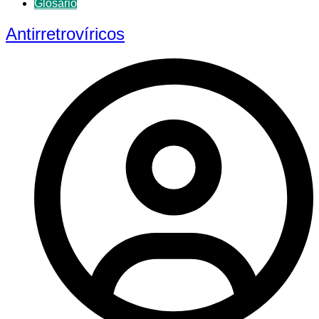
Glosario
Antirretrovíricos