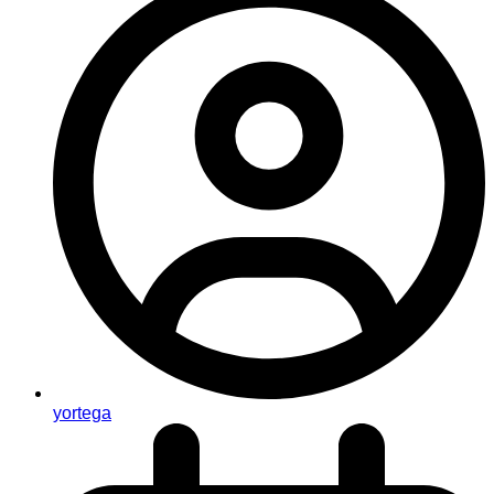
yortega