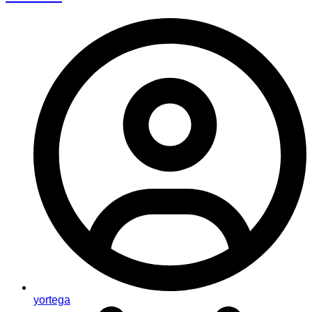
yortega