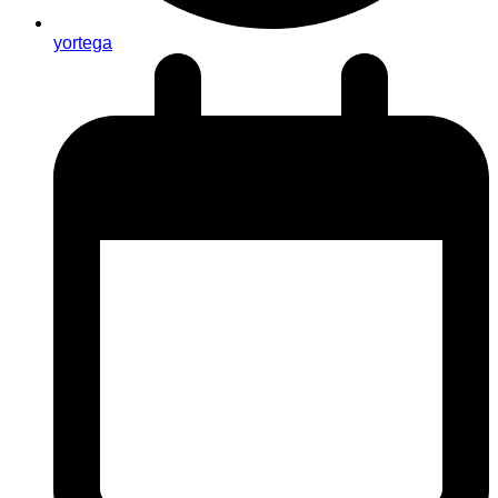
yortega