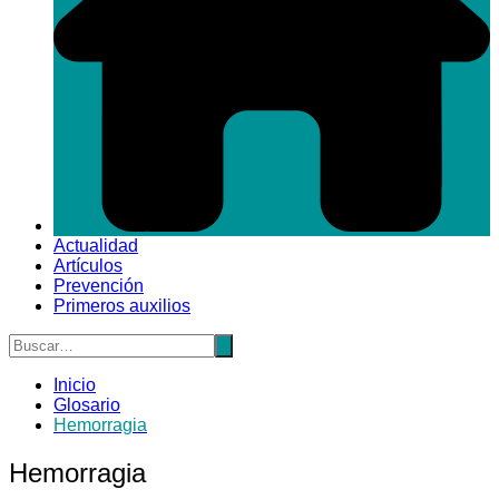
Actualidad
Artículos
Prevención
Primeros auxilios
Inicio
Glosario
Hemorragia
Hemorragia