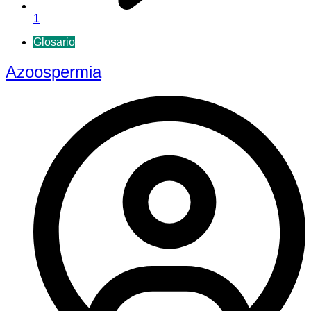
1
Glosario
Azoospermia