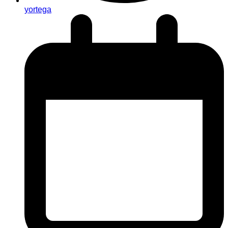
yortega