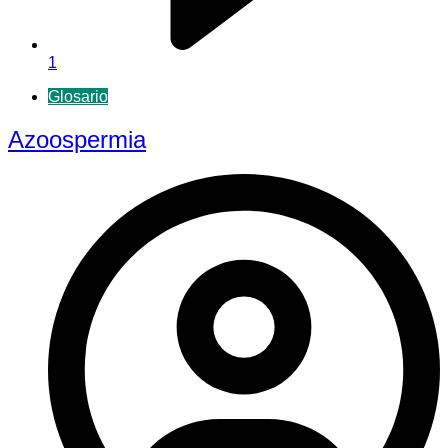
1
Glosario
Azoospermia