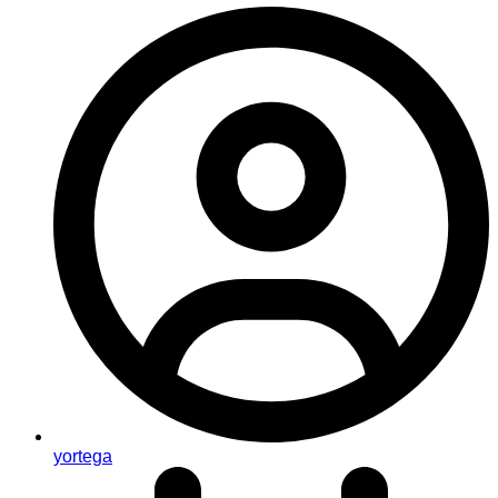
yortega