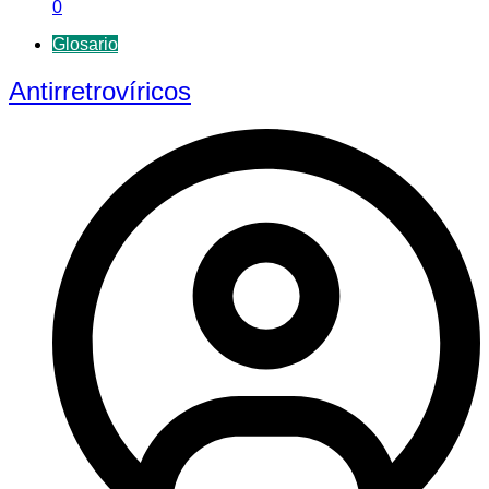
0
Glosario
Antirretrovíricos