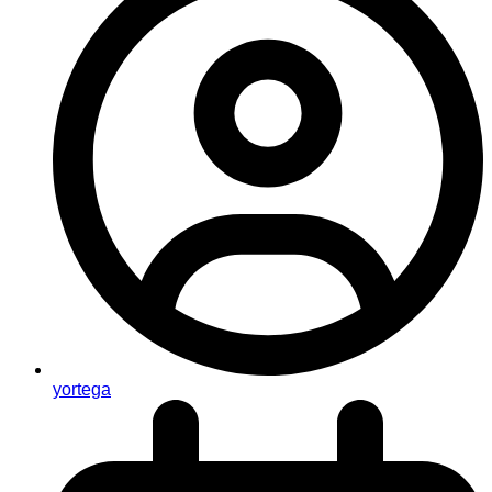
yortega