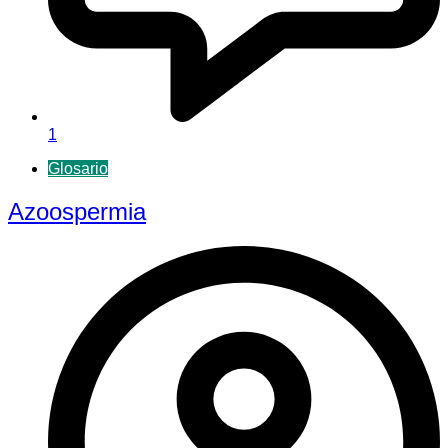
1
Glosario
Azoospermia