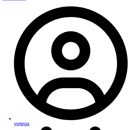
yortega