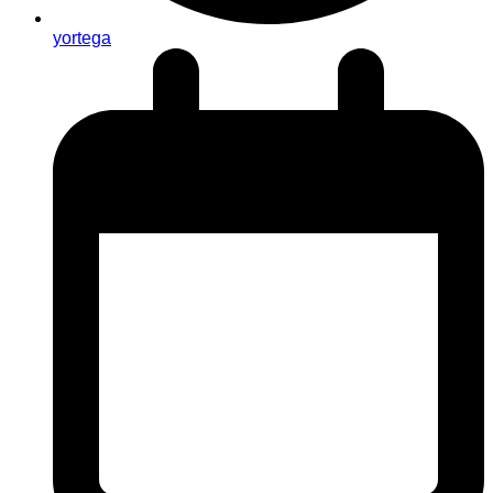
yortega