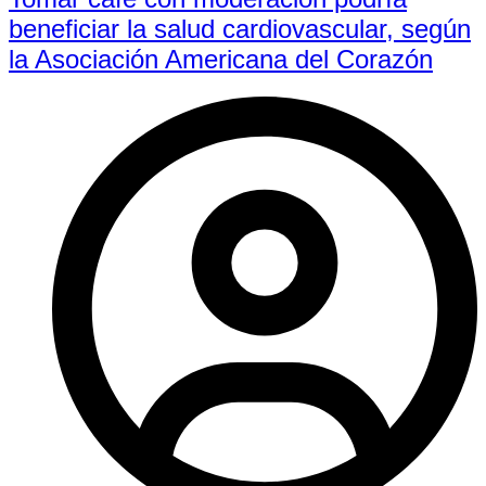
beneficiar la salud cardiovascular, según
la Asociación Americana del Corazón