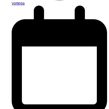
yortega