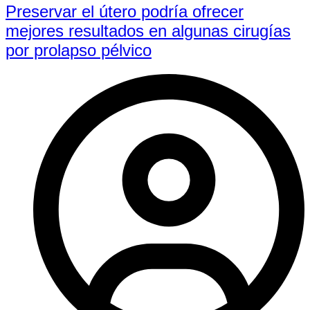
Preservar el útero podría ofrecer
mejores resultados en algunas cirugías
por prolapso pélvico