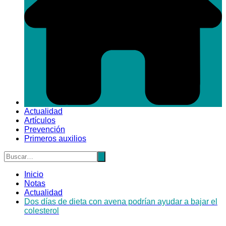
Actualidad
Artículos
Prevención
Primeros auxilios
Inicio
Notas
Actualidad
Dos días de dieta con avena podrían ayudar a bajar el
colesterol