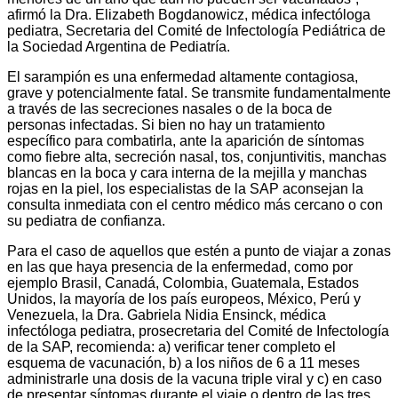
afirmó la Dra. Elizabeth Bogdanowicz, médica infectóloga
pediatra, Secretaria del Comité de Infectología Pediátrica de
la Sociedad Argentina de Pediatría.
El sarampión es una enfermedad altamente contagiosa,
grave y potencialmente fatal. Se transmite fundamentalmente
a través de las secreciones nasales o de la boca de
personas infectadas. Si bien no hay un tratamiento
específico para combatirla, ante la aparición de síntomas
como fiebre alta, secreción nasal, tos, conjuntivitis, manchas
blancas en la boca y cara interna de la mejilla y manchas
rojas en la piel, los especialistas de la SAP aconsejan la
consulta inmediata con el centro médico más cercano o con
su pediatra de confianza.
Para el caso de aquellos que estén a punto de viajar a zonas
en las que haya presencia de la enfermedad, como por
ejemplo Brasil, Canadá, Colombia, Guatemala, Estados
Unidos, la mayoría de los país europeos, México, Perú y
Venezuela, la Dra. Gabriela Nidia Ensinck, médica
infectóloga pediatra, prosecretaria del Comité de Infectología
de la SAP, recomienda: a) verificar tener completo el
esquema de vacunación, b) a los niños de 6 a 11 meses
administrarle una dosis de la vacuna triple viral y c) en caso
de presentar síntomas durante el viaje o dentro de las tres