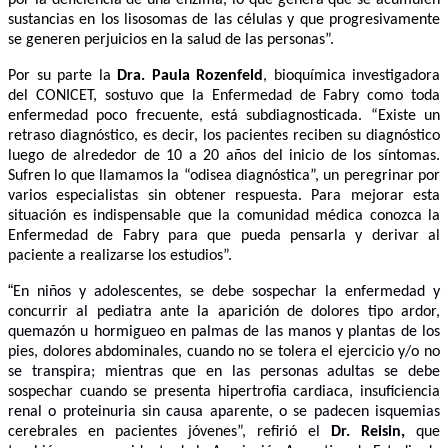
por la deficiencia de una enzima, lo que genera que se acumulen
sustancias en los lisosomas de las células y que progresivamente
se generen perjuicios en la salud de las personas”.
Por su parte la
Dra. Paula Rozenfeld
, bioquímica investigadora
del CONICET, sostuvo que l
a Enfermedad de Fabry como toda
enfermedad poco frecuente, está subdiagnosticada. “Existe un
retraso diagnóstico, es decir, los pacientes reciben su diagnóstico
luego de alrededor de 10 a 20 años del inicio de los síntomas.
Sufren lo que llamamos la “odisea diagnóstica”, un peregrinar por
varios especialistas sin obtener respuesta. Para mejorar esta
situación es indispensable que la comunidad médica conozca la
Enfermedad de Fabry para que pueda pensarla y derivar al
paciente a realizarse los estudios”.
“
En niños y adolescentes, se debe sospechar la enfermedad y
concurrir al pediatra ante la aparición de dolores tipo ardor,
quemazón u hormigueo en palmas de las manos y plantas de los
pies, dolores abdominales, cuando no se tolera el ejercicio y/o no
se transpira; mientras que en las personas adultas se debe
sospechar cuando se presenta hipertrofia cardiaca, insuficiencia
renal o proteinuria sin causa aparente, o se padecen isquemias
cerebrales en pacientes jóvenes”, refirió el
Dr. Reisin,
que