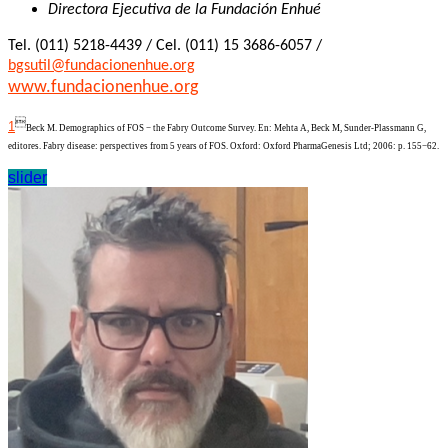
Directora Ejecutiva de la Fundación Enhué
Tel. (011) 5218-4439 / Cel. (011) 15 3686-6057 /
bgsutil@fundacionenhue.org
www.fundacionenhue.org

1
Beck M. Demographics of FOS − the Fabry Outcome Survey. En: Mehta A, Beck M, Sunder-Plassmann G,
editores. Fabry disease: perspectives from 5 years of FOS. Oxford: Oxford PharmaGenesis Ltd; 2006: p. 155−62.
slider