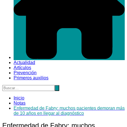
Actualidad
Artículos
Prevención
Primeros auxilios
Inicio
Notas
Enfermedad de Fabry: muchos pacientes demoran más
de 10 años en llegar al diagnóstico
Enfermedad de Fabry: muchos