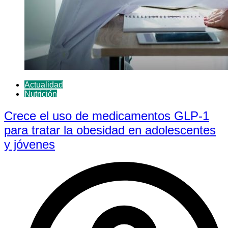
Actualidad
Nutrición
Crece el uso de medicamentos GLP-1
para tratar la obesidad en adolescentes
y jóvenes