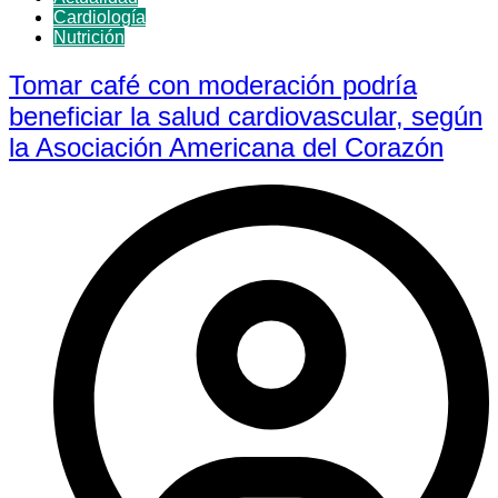
Cardiología
Nutrición
Tomar café con moderación podría
beneficiar la salud cardiovascular, según
la Asociación Americana del Corazón