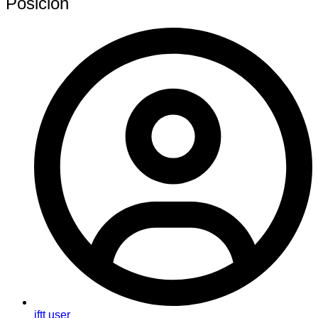
Posición
iftt user