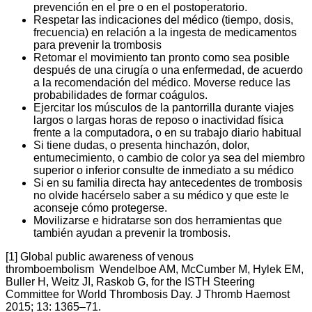
prevención en el pre o en el postoperatorio.
Respetar las indicaciones del médico (tiempo, dosis,
frecuencia) en relación a la ingesta de medicamentos
para prevenir la trombosis
Retomar el movimiento tan pronto como sea posible
después de una cirugía o una enfermedad, de acuerdo
a la recomendación del médico. Moverse reduce las
probabilidades de formar coágulos.
Ejercitar los músculos de la pantorrilla durante viajes
largos o largas horas de reposo o inactividad física
frente a la computadora, o en su trabajo diario habitual
Si tiene dudas, o presenta hinchazón, dolor,
entumecimiento, o cambio de color ya sea del miembro
superior o inferior consulte de inmediato a su médico
Si en su familia directa hay antecedentes de trombosis
no olvide hacérselo saber a su médico y que este le
aconseje cómo protegerse.
Movilizarse e hidratarse son dos herramientas que
también ayudan a prevenir la trombosis.
[1] Global public awareness of venous
thromboembolism Wendelboe AM, McCumber M, Hylek EM,
Buller H, Weitz JI, Raskob G, for the ISTH Steering
Committee for World Thrombosis Day. J Thromb Haemost
2015; 13: 1365–71.