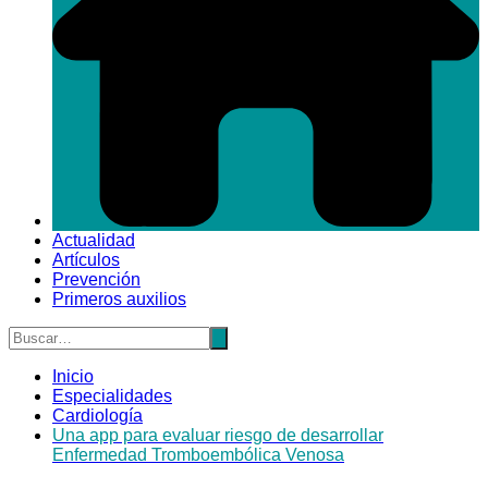
Actualidad
Artículos
Prevención
Primeros auxilios
Inicio
Especialidades
Cardiología
Una app para evaluar riesgo de desarrollar
Enfermedad Tromboembólica Venosa