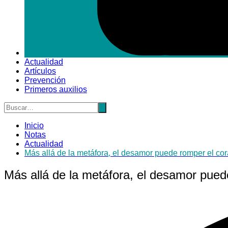
Actualidad
Artículos
Prevención
Primeros auxilios
Inicio
Notas
Actualidad
Más allá de la metáfora, el desamor puede romper el co
Más allá de la metáfora, el desamor pued