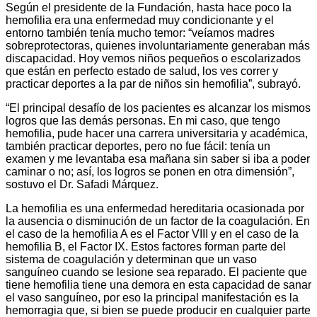
Según el presidente de la Fundación, hasta hace poco la
hemofilia era una enfermedad muy condicionante y el
entorno también tenía mucho temor: “veíamos madres
sobreprotectoras, quienes involuntariamente generaban más
discapacidad. Hoy vemos niños pequeños o escolarizados
que están en perfecto estado de salud, los ves correr y
practicar deportes a la par de niños sin hemofilia”, subrayó.
“El principal desafío de los pacientes es alcanzar los mismos
logros que las demás personas. En mi caso, que tengo
hemofilia, pude hacer una carrera universitaria y académica,
también practicar deportes, pero no fue fácil: tenía un
examen y me levantaba esa mañana sin saber si iba a poder
caminar o no; así, los logros se ponen en otra dimensión”,
sostuvo el Dr. Safadi Márquez.
La hemofilia es una enfermedad hereditaria ocasionada por
la ausencia o disminución de un factor de la coagulación. En
el caso de la hemofilia A es el Factor VIII y en el caso de la
hemofilia B, el Factor IX. Estos factores forman parte del
sistema de coagulación y determinan que un vaso
sanguíneo cuando se lesione sea reparado. El paciente que
tiene hemofilia tiene una demora en esta capacidad de sanar
el vaso sanguíneo, por eso la principal manifestación es la
hemorragia que, si bien se puede producir en cualquier parte