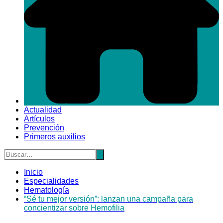
Actualidad
Artículos
Prevención
Primeros auxilios
Inicio
Especialidades
Hematología
“Sé tu mejor versión”: lanzan una campaña para
concientizar sobre Hemofilia