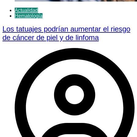
Actualidad
Hematología
Los tatuajes podrían aumentar el riesgo
de cáncer de piel y de linfoma