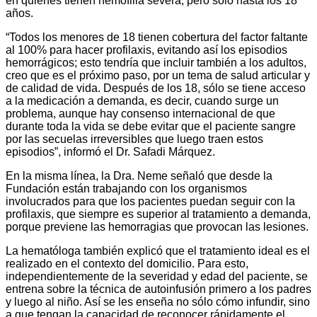
en quienes tienen hemofilia severa, pero sólo hasta los 18
años.
“Todos los menores de 18 tienen cobertura del factor faltante
al 100% para hacer profilaxis, evitando así los episodios
hemorrágicos; esto tendría que incluir también a los adultos,
creo que es el próximo paso, por un tema de salud articular y
de calidad de vida. Después de los 18, sólo se tiene acceso
a la medicación a demanda, es decir, cuando surge un
problema, aunque hay consenso internacional de que
durante toda la vida se debe evitar que el paciente sangre
por las secuelas irreversibles que luego traen estos
episodios”, informó el Dr. Safadi Márquez.
En la misma línea, la Dra. Neme señaló que desde la
Fundación están trabajando con los organismos
involucrados para que los pacientes puedan seguir con la
profilaxis, que siempre es superior al tratamiento a demanda,
porque previene las hemorragias que provocan las lesiones.
La hematóloga también explicó que el tratamiento ideal es el
realizado en el contexto del domicilio. Para esto,
independientemente de la severidad y edad del paciente, se
entrena sobre la técnica de autoinfusión primero a los padres
y luego al niño. Así se les enseña no sólo cómo infundir, sino
a que tengan la capacidad de reconocer rápidamente el