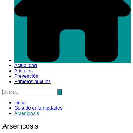
Actualidad
Artículos
Prevención
Primeros auxilios
Inicio
Guía de enfermedades
Arsenicosis
Arsenicosis