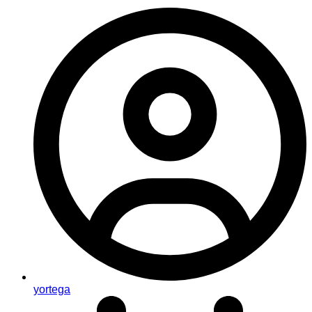
yortega