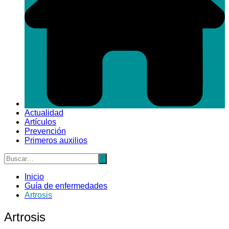
Actualidad
Artículos
Prevención
Primeros auxilios
Inicio
Guía de enfermedades
Artrosis
Artrosis