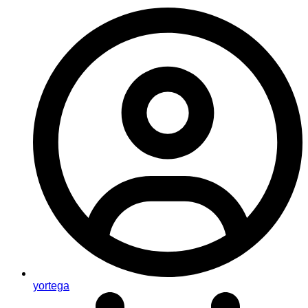
yortega