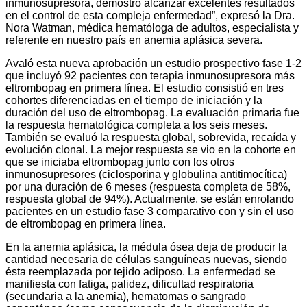
inmunosupresora, demostró alcanzar excelentes resultados
en el control de esta compleja enfermedad”, expresó la Dra.
Nora Watman, médica hematóloga de adultos, especialista y
referente en nuestro país en anemia aplásica severa.
Avaló esta nueva aprobación un estudio prospectivo fase 1-2
que incluyó 92 pacientes con terapia inmunosupresora más
eltrombopag en primera línea. El estudio consistió en tres
cohortes diferenciadas en el tiempo de iniciación y la
duración del uso de eltrombopag. La evaluación primaria fue
la respuesta hematológica completa a los seis meses.
También se evaluó la respuesta global, sobrevida, recaída y
evolución clonal. La mejor respuesta se vio en la cohorte en
que se iniciaba eltrombopag junto con los otros
inmunosupresores (ciclosporina y globulina antitimocítica)
por una duración de 6 meses (respuesta completa de 58%,
respuesta global de 94%). Actualmente, se están enrolando
pacientes en un estudio fase 3 comparativo con y sin el uso
de eltrombopag en primera línea.
En la anemia aplásica, la médula ósea deja de producir la
cantidad necesaria de células sanguíneas nuevas, siendo
ésta reemplazada por tejido adiposo. La enfermedad se
manifiesta con fatiga, palidez, dificultad respiratoria
(secundaria a la anemia), hematomas o sangrado