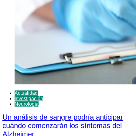
Actualidad
Investigación
Neurología
Un análisis de sangre podría anticipar
cuándo comenzarán los síntomas del
Alzheimer