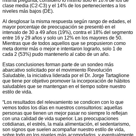
misma pregunta, consideró lo mismo solo el 18% de los de
clase media (C2-C3) y el 14% de los pertenecientes a los
niveles más bajos (DE).
Al desglosar la misma respuesta según rango de edades, el
mayor porcentaje de preocupación se presentó en el
intervalo de 30 a 49 años (19%), contra el 18% del segmento
entre 16 y 29 años y solo un 12% en los mayores de 50.
Mientras que de todos aquellos que se propusieron como
meta dormir más o mejor e intentaron lograrlo, solo 1 de
cada 2 (53%) pudo mantenerlo al cabo de un año.
Estas conclusiones forman parte de un sondeo más
abarcativo solicitado por el movimiento Revolución
Saludable, la iniciativa liderada por el Dr. Jorge Tartaglione
que tiene por objetivo promover la incorporación de hábitos
saludables que se mantengan en el tiempo sobre nuestro
estilo de vida.
“Los resultados del relevamiento se condicen con lo que
vemos todos los días en nuestros consultorios: aquellas
personas que tienen un mejor pasar no siempre lo reflejan
con una calidad de vida superior. Las preocupaciones
cotidianas, el estrés, la mala alimentación, el sedentarismo,
son signos que suelen acompañar nuestro estilo de vida,
sobre todo en los niveles más acomodados, y eventualmente