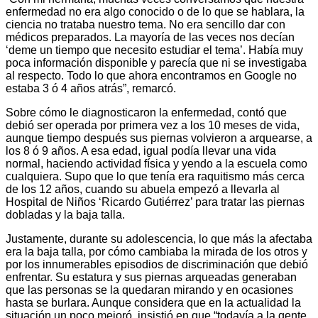
enfermedad no era algo conocido o de lo que se hablara, la
ciencia no trataba nuestro tema. No era sencillo dar con
médicos preparados. La mayoría de las veces nos decían
‘deme un tiempo que necesito estudiar el tema’. Había muy
poca información disponible y parecía que ni se investigaba
al respecto. Todo lo que ahora encontramos en Google no
estaba 3 ó 4 años atrás”, remarcó.
Sobre cómo le diagnosticaron la enfermedad, contó que
debió ser operada por primera vez a los 10 meses de vida,
aunque tiempo después sus piernas volvieron a arquearse, a
los 8 ó 9 años. A esa edad, igual podía llevar una vida
normal, haciendo actividad física y yendo a la escuela como
cualquiera. Supo que lo que tenía era raquitismo más cerca
de los 12 años, cuando su abuela empezó a llevarla al
Hospital de Niños ‘Ricardo Gutiérrez’ para tratar las piernas
dobladas y la baja talla.
Justamente, durante su adolescencia, lo que más la afectaba
era la baja talla, por cómo cambiaba la mirada de los otros y
por los innumerables episodios de discriminación que debió
enfrentar. Su estatura y sus piernas arqueadas generaban
que las personas se la quedaran mirando y en ocasiones
hasta se burlara. Aunque considera que en la actualidad la
situación un poco mejoró, insistió en que “todavía a la gente