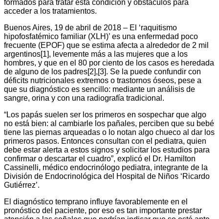
formados para tratar esta condición y obstáculos para
acceder a los tratamientos.
Buenos Aires, 19 de abril de 2018 – El ‘raquitismo
hipofosfatémico familiar (XLH)’ es una enfermedad poco
frecuente (EPOF) que se estima afecta a alrededor de 2 mil
argentinos[1], levemente más a las mujeres que a los
hombres, y que en el 80 por ciento de los casos es heredada
de alguno de los padres[2],[3]. Se la puede confundir con
déficits nutricionales extremos o trastornos óseos, pese a
que su diagnóstico es sencillo: mediante un análisis de
sangre, orina y con una radiografía tradicional.
“Los papás suelen ser los primeros en sospechar que algo
no está bien: al cambiarle los pañales, perciben que su bebé
tiene las piernas arqueadas o lo notan algo chueco al dar los
primeros pasos. Entonces consultan con el pediatra, quien
debe estar alerta a estos signos y solicitar los estudios para
confirmar o descartar el cuadro”, explicó el Dr. Hamilton
Cassinelli, médico endocrinólogo pediatra, integrante de la
División de Endocrinológica del Hospital de Niños ‘Ricardo
Gutiérrez’.
El diagnóstico temprano influye favorablemente en el
pronóstico del paciente, por eso es tan importante prestar