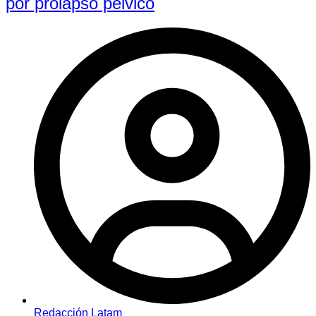
por prolapso pélvico
Redacción Latam