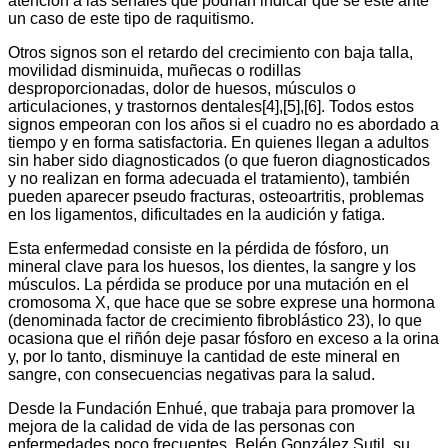
atención a las señales que podrían indicar que se esté ante
un caso de este tipo de raquitismo.
Otros signos son el retardo del crecimiento con baja talla,
movilidad disminuida, muñecas o rodillas
desproporcionadas, dolor de huesos, músculos o
articulaciones, y trastornos dentales[4],[5],[6]. Todos estos
signos empeoran con los años si el cuadro no es abordado a
tiempo y en forma satisfactoria. En quienes llegan a adultos
sin haber sido diagnosticados (o que fueron diagnosticados
y no realizan en forma adecuada el tratamiento), también
pueden aparecer pseudo fracturas, osteoartritis, problemas
en los ligamentos, dificultades en la audición y fatiga.
Esta enfermedad consiste en la pérdida de fósforo, un
mineral clave para los huesos, los dientes, la sangre y los
músculos. La pérdida se produce por una mutación en el
cromosoma X, que hace que se sobre exprese una hormona
(denominada factor de crecimiento fibroblástico 23), lo que
ocasiona que el riñón deje pasar fósforo en exceso a la orina
y, por lo tanto, disminuye la cantidad de este mineral en
sangre, con consecuencias negativas para la salud.
Desde la Fundación Enhué, que trabaja para promover la
mejora de la calidad de vida de las personas con
enfermedades poco frecuentes, Belén González Sutil, su