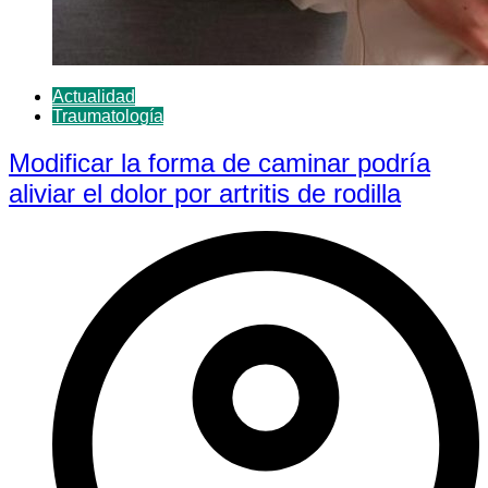
Actualidad
Traumatología
Modificar la forma de caminar podría
aliviar el dolor por artritis de rodilla