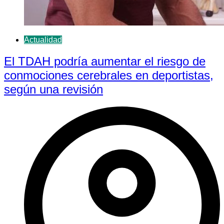
Actualidad
El TDAH podría aumentar el riesgo de
conmociones cerebrales en deportistas,
según una revisión