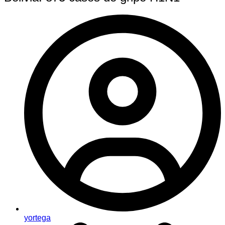
yortega