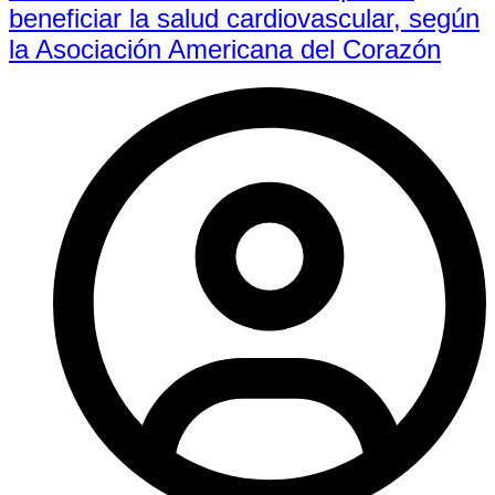
beneficiar la salud cardiovascular, según
la Asociación Americana del Corazón