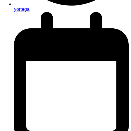
yortega