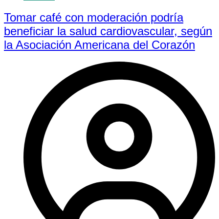
Tomar café con moderación podría
beneficiar la salud cardiovascular, según
la Asociación Americana del Corazón