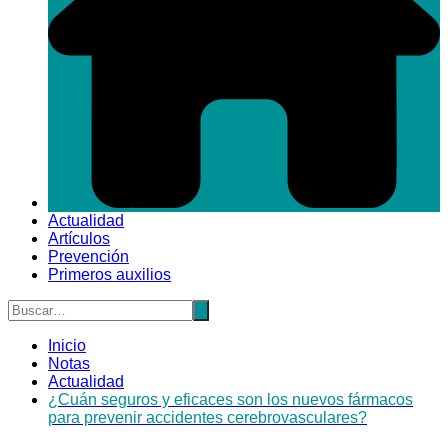
Actualidad
Artículos
Prevención
Primeros auxilios
Inicio
Notas
Actualidad
¿Cuán seguros y eficaces son los nuevos fármacos
para prevenir accidentes cerebrovasculares?