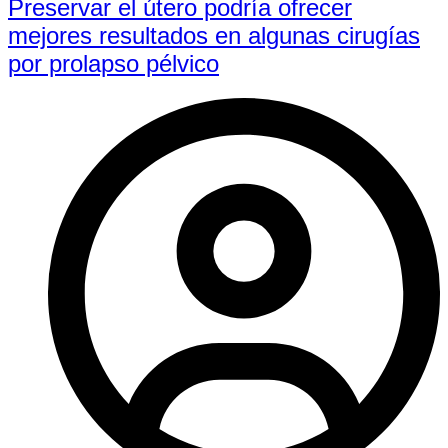
Preservar el útero podría ofrecer
mejores resultados en algunas cirugías
por prolapso pélvico