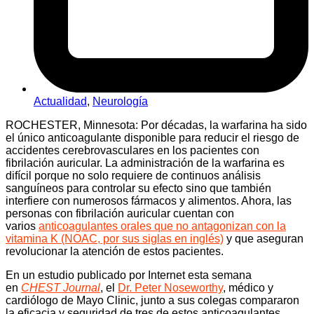
Actualidad
,
Neurología
ROCHESTER, Minnesota: Por décadas, la warfarina ha sido
el único anticoagulante disponible para reducir el riesgo de
accidentes cerebrovasculares en los pacientes con
fibrilación auricular. La administración de la warfarina es
difícil porque no solo requiere de continuos análisis
sanguíneos para controlar su efecto sino que también
interfiere con numerosos fármacos y alimentos. Ahora, las
personas con fibrilación auricular cuentan con
varios
anticoagulantes orales que no antagonizan con la
vitamina K (NOAC, por sus siglas en inglés)
y que aseguran
revolucionar la atención de estos pacientes.
En un estudio publicado por Internet esta semana
en
CHEST Journal
, el
Dr. Peter Noseworthy
, médico y
cardiólogo de Mayo Clinic, junto a sus colegas compararon
la eficacia y seguridad de tres de estos anticoagulantes