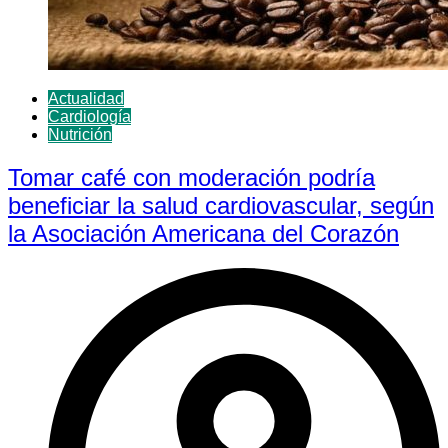
Actualidad
Cardiología
Nutrición
Tomar café con moderación podría
beneficiar la salud cardiovascular, según
la Asociación Americana del Corazón