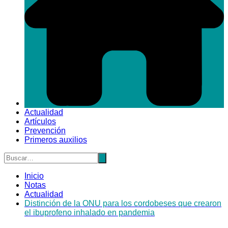
Actualidad
Artículos
Prevención
Primeros auxilios
Inicio
Notas
Actualidad
Distinción de la ONU para los cordobeses que crearon
el ibuprofeno inhalado en pandemia