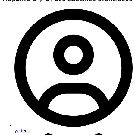
yortega