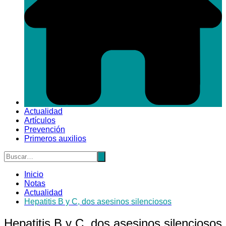
Actualidad
Artículos
Prevención
Primeros auxilios
Inicio
Notas
Actualidad
Hepatitis B y C, dos asesinos silenciosos
Hepatitis B y C, dos asesinos silenciosos