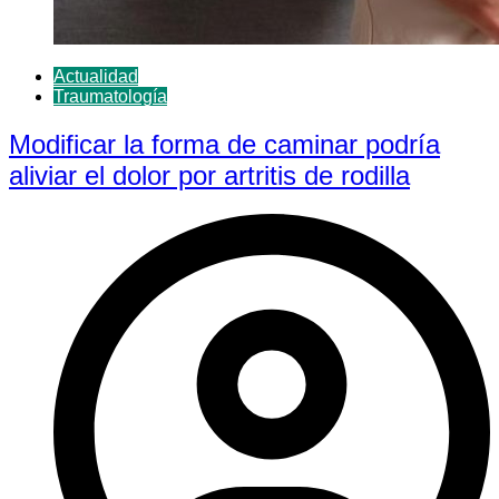
Actualidad
Traumatología
Modificar la forma de caminar podría
aliviar el dolor por artritis de rodilla