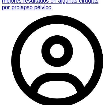
mejores resultados en algunas cirugías
por prolapso pélvico