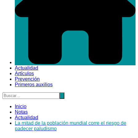
Actualidad
Artículos
Prevención
Primeros auxilios
Inicio
Notas
Actualidad
La mitad de la población mundial corre el riesgo de
padecer paludismo