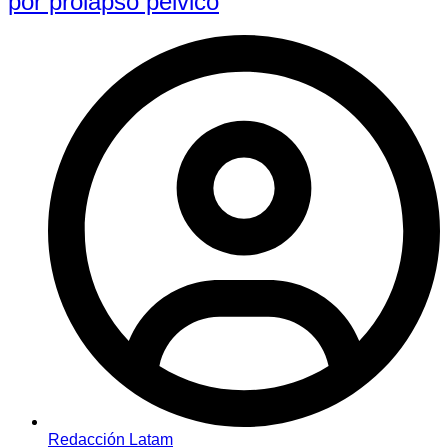
por prolapso pélvico
Redacción Latam