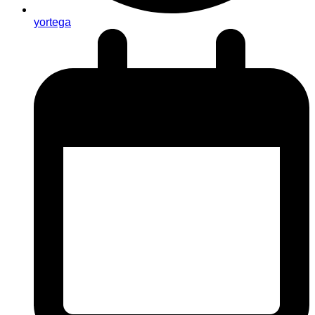
yortega