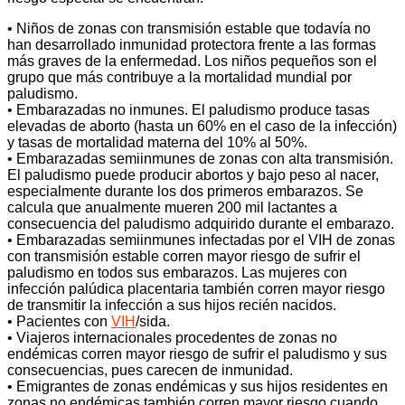
• Niños de zonas con transmisión estable que todavía no
han desarrollado inmunidad protectora frente a las formas
más graves de la enfermedad. Los niños pequeños son el
grupo que más contribuye a la mortalidad mundial por
paludismo.
• Embarazadas no inmunes. El paludismo produce tasas
elevadas de aborto (hasta un 60% en el caso de la infección)
y tasas de mortalidad materna del 10% al 50%.
• Embarazadas semiinmunes de zonas con alta transmisión.
El paludismo puede producir abortos y bajo peso al nacer,
especialmente durante los dos primeros embarazos. Se
calcula que anualmente mueren 200 mil lactantes a
consecuencia del paludismo adquirido durante el embarazo.
• Embarazadas semiinmunes infectadas por el VIH de zonas
con transmisión estable corren mayor riesgo de sufrir el
paludismo en todos sus embarazos. Las mujeres con
infección palúdica placentaria también corren mayor riesgo
de transmitir la infección a sus hijos recién nacidos.
• Pacientes con
VIH
/sida.
• Viajeros internacionales procedentes de zonas no
endémicas corren mayor riesgo de sufrir el paludismo y sus
consecuencias, pues carecen de inmunidad.
• Emigrantes de zonas endémicas y sus hijos residentes en
zonas no endémicas también corren mayor riesgo cuando