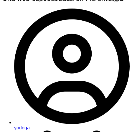
yortega