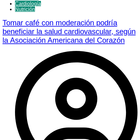
Cardiología
Nutrición
Tomar café con moderación podría
beneficiar la salud cardiovascular, según
la Asociación Americana del Corazón