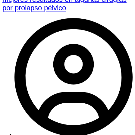
por prolapso pélvico