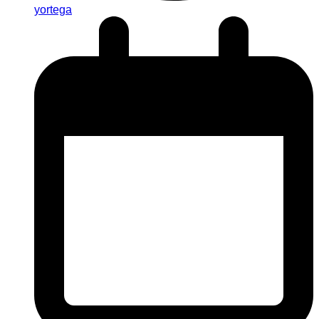
yortega