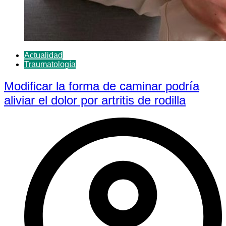
Actualidad
Traumatología
Modificar la forma de caminar podría
aliviar el dolor por artritis de rodilla