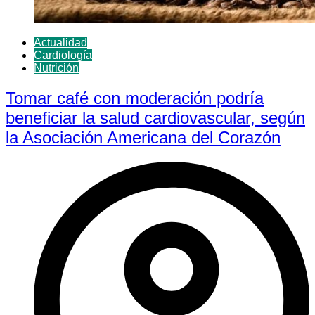
Actualidad
Cardiología
Nutrición
Tomar café con moderación podría
beneficiar la salud cardiovascular, según
la Asociación Americana del Corazón