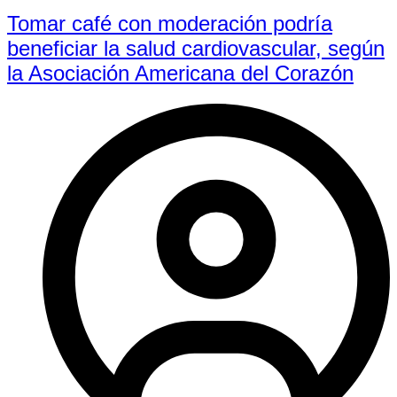
Tomar café con moderación podría
beneficiar la salud cardiovascular, según
la Asociación Americana del Corazón