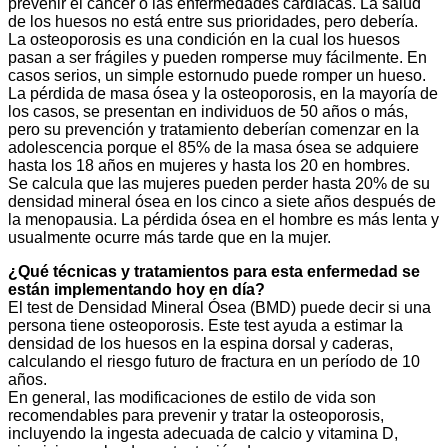
prevenir el cáncer o las enfermedades cardíacas. La salud
de los huesos no está entre sus prioridades, pero debería.
La osteoporosis es una condición en la cual los huesos
pasan a ser frágiles y pueden romperse muy fácilmente. En
casos serios, un simple estornudo puede romper un hueso.
La pérdida de masa ósea y la osteoporosis, en la mayoría de
los casos, se presentan en individuos de 50 años o más,
pero su prevención y tratamiento deberían comenzar en la
adolescencia porque el 85% de la masa ósea se adquiere
hasta los 18 años en mujeres y hasta los 20 en hombres.
Se calcula que las mujeres pueden perder hasta 20% de su
densidad mineral ósea en los cinco a siete años después de
la menopausia. La pérdida ósea en el hombre es más lenta y
usualmente ocurre más tarde que en la mujer.
¿Qué técnicas y tratamientos para esta enfermedad se
están implementando hoy en día?
El test de Densidad Mineral Ósea (BMD) puede decir si una
persona tiene osteoporosis. Este test ayuda a estimar la
densidad de los huesos en la espina dorsal y caderas,
calculando el riesgo futuro de fractura en un período de 10
años.
En general, las modificaciones de estilo de vida son
recomendables para prevenir y tratar la osteoporosis,
incluyendo la ingesta adecuada de calcio y vitamina D,