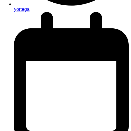
yortega