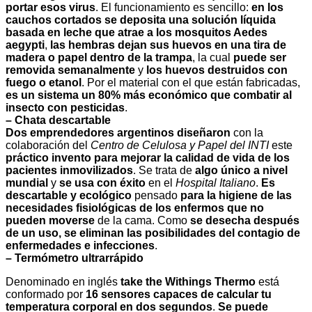
portar esos virus
. El funcionamiento es sencillo:
en los
cauchos cortados se deposita una solución líquida
basada en leche que atrae a los mosquitos Aedes
aegypti
,
las hembras dejan sus huevos en una tira de
madera o papel dentro de la trampa
, la cual
puede ser
removida semanalmente
y
los huevos destruidos con
fuego o etanol
. Por el material con el que están fabricadas,
es un sistema un 80% más económico que combatir al
insecto con pesticidas
.
– Chata descartable
Dos emprendedores argentinos diseñaron
con la
colaboración del
Centro de Celulosa y Papel del INTI
este
práctico invento para mejorar la calidad de vida de los
pacientes inmovilizados
. Se trata de
algo único a nivel
mundial
y
se usa con éxito
en el
Hospital Italiano
.
Es
descartable y ecológico
pensado
para la higiene de las
necesidades fisiológicas de los enfermos que no
pueden moverse
de la cama. Como
se desecha después
de un uso, se eliminan las posibilidades del contagio de
enfermedades e infecciones
.
– Termómetro ultrarrápido
Denominado en inglés
take the Withings Thermo
está
conformado por
16 sensores capaces de calcular tu
temperatura corporal en dos segundos
.
Se puede