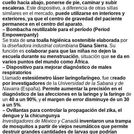
cuello hacia abajo, ponerse de pie, caminar y subir
escaleras
. Este dispositivo, a diferencia de otras sillas
similares en el mercado,
puede utilizarse en interiores y
exteriores, ya que el centro de gravedad del paciente
permanece en el centro del aparato
.
– Bombacha reutilizable para el período (Period
Empowerpanty)
Se trata de
una toalla higiénica sostenible elaborada
por
la
diseñadora industrial colombiana
Diana Sierra
. Su
función es
colaborar para que las niñas no dejen la
escuela durante su menstruación
, situación que
se da en
varios puntos del mundo como África
.
– Dispositivo para mejorar diagnóstico de males
respiratorios
Llamado
estesiómetro láser laringofaríngeo
, fue c
reado
por investigadores
de la
Universidad de la Sabana y de
Navarra
(España).
Permite aumentar la precisión en el
diagnóstico de las afecciones en la laringe y la faringe
de
un
40 a un 90%
, y
el margen de error disminuye de un 30
a un 5%
.
– Ovillantas para controlar la propagación del zika, el
dengue y la chicungunya
Investigadores de México y Canadá
inventaron una trampa
de mosquitos a partir de viejos neumáticos que permite
destruir grandes cantidades de larvas que podrían