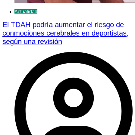
Actualidad
El TDAH podría aumentar el riesgo de
conmociones cerebrales en deportistas,
según una revisión