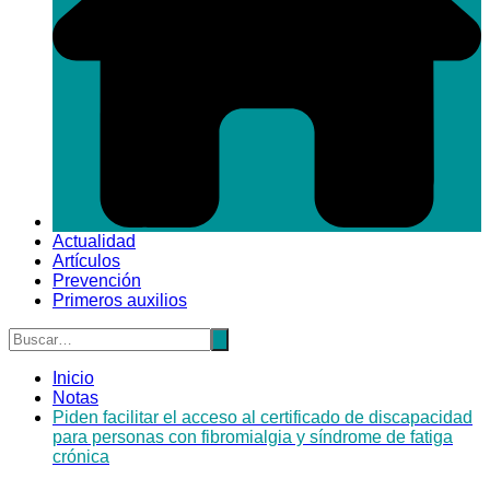
Actualidad
Artículos
Prevención
Primeros auxilios
Inicio
Notas
Piden facilitar el acceso al certificado de discapacidad
para personas con fibromialgia y síndrome de fatiga
crónica