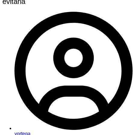
evitarla
yortega