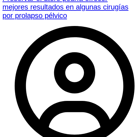
mejores resultados en algunas cirugías
por prolapso pélvico