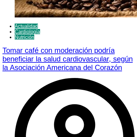
Actualidad
Cardiología
Nutrición
Tomar café con moderación podría
beneficiar la salud cardiovascular, según
la Asociación Americana del Corazón