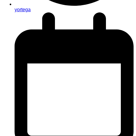
yortega