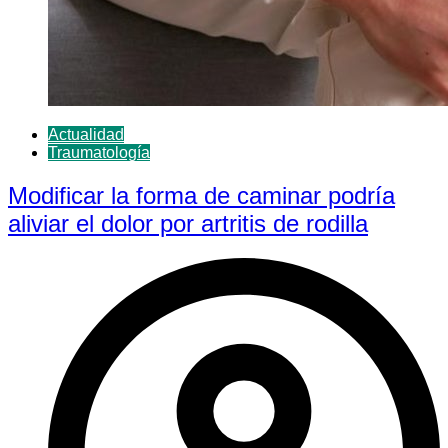
Actualidad
Traumatología
Modificar la forma de caminar podría
aliviar el dolor por artritis de rodilla