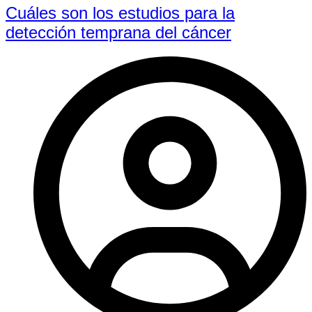
Cuáles son los estudios para la
detección temprana del cáncer