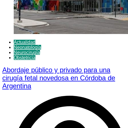
Actualidad
Neonatología
Neurocirugía
Obstetricia
Abordaje público y privado para una
cirugía fetal novedosa en Córdoba de
Argentina