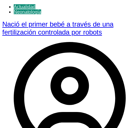
Actualidad
Neonatología
Nació el primer bebé a través de una
fertilización controlada por robots