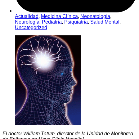
Actualidad
,
Medicina Clínica
,
Neonatología
,
Neurología
,
Pediatría
,
Psiquiatría
,
Salud Mental
,
Uncategorized
El doctor William Tatum, director de la Unidad de Monitoreo