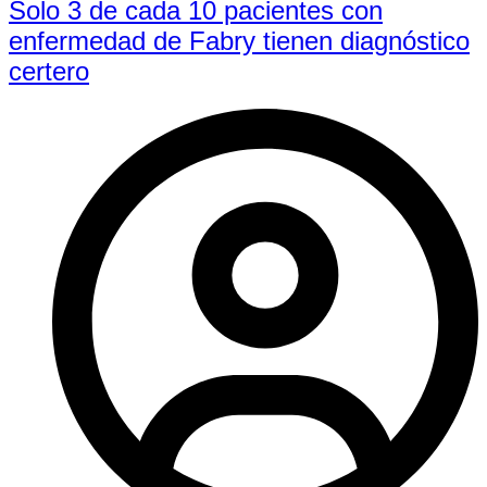
Solo 3 de cada 10 pacientes con
enfermedad de Fabry tienen diagnóstico
certero