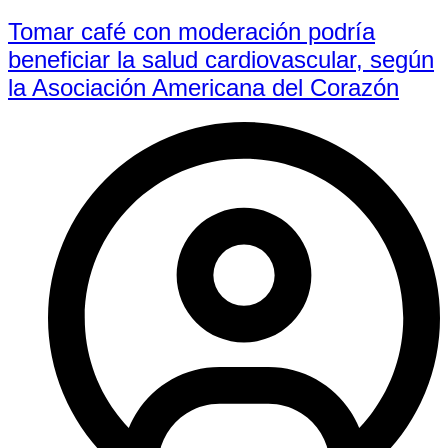
Tomar café con moderación podría
beneficiar la salud cardiovascular, según
la Asociación Americana del Corazón