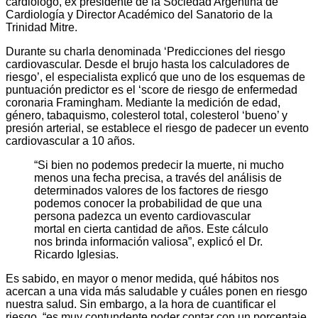
cardiólogo, ex presidente de la Sociedad Argentina de
Cardiología y Director Académico del Sanatorio de la
Trinidad Mitre.
Durante su charla denominada ‘Predicciones del riesgo
cardiovascular. Desde el brujo hasta los calculadores de
riesgo’, el especialista explicó que uno de los esquemas de
puntuación predictor es el ‘score de riesgo de enfermedad
coronaria Framingham. Mediante la medición de edad,
género, tabaquismo, colesterol total, colesterol ‘bueno’ y
presión arterial, se establece el riesgo de padecer un evento
cardiovascular a 10 años.
“Si bien no podemos predecir la muerte, ni mucho
menos una fecha precisa, a través del análisis de
determinados valores de los factores de riesgo
podemos conocer la probabilidad de que una
persona padezca un evento cardiovascular
mortal en cierta cantidad de años. Este cálculo
nos brinda información valiosa”, explicó el Dr.
Ricardo Iglesias.
Es sabido, en mayor o menor medida, qué hábitos nos
acercan a una vida más saludable y cuáles ponen en riesgo
nuestra salud. Sin embargo, a la hora de cuantificar el
riesgo, “es muy contundente poder contar con un porcentaje