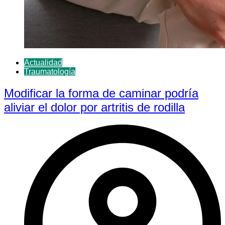
Actualidad
Traumatología
Modificar la forma de caminar podría
aliviar el dolor por artritis de rodilla