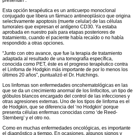
presentan”.
Esta opción terapéutica es un anticuerpo monoclonal
conjugado que libera un fármaco antineoplásico que origina
selectivamente apoptosis (muerte celular) de las células
tumorales que expresan el antígeno CD30. Ya estaba
aprobada en nuestro país para etapas posteriores de
tratamiento, cuando el paciente había recaído o no había
respondido a otras opciones.
“Junto con otro avance, que fue la terapia de tratamiento
adaptada al resultado de una tomografía específica,
conocida como PET, éste es el progreso terapéutico contra
el Linfoma de Hodgkin más importante de por lo menos los
últimos 20 años”, puntualizó el Dr. Hutchings.
Los linfomas son enfermedades oncohematológicas en las
que se da un crecimiento anormal de los linfocitos, un tipo de
glóbulos blancos encargado del control de las infecciones y
otras agresiones externas. Uno de los tipos de linfoma es el
de Hodgkin, que se diferencia del ‘no Hodgkin’ porque
presenta células enfermas conocidas como ‘de Reed-
Sternberg’ y el otro no.
Como en muchas enfermedades oncológicas, es importante
el diagnóstico a tiempo. En ocasiones, algunos signos y