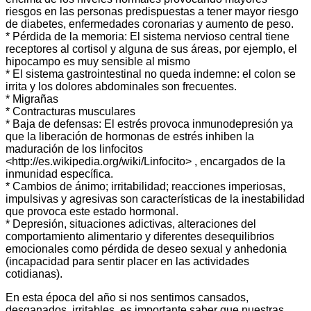
riesgos en las personas predispuestas a tener mayor riesgo
de diabetes, enfermedades coronarias y aumento de peso.
* Pérdida de la memoria: El sistema nervioso central tiene
receptores al cortisol y alguna de sus áreas, por ejemplo, el
hipocampo es muy sensible al mismo
* El sistema gastrointestinal no queda indemne: el colon se
irrita y los dolores abdominales son frecuentes.
* Migrañas
* Contracturas musculares
* Baja de defensas: El estrés provoca inmunodepresión ya
que la liberación de hormonas de estrés inhiben la
maduración de los linfocitos
<http://es.wikipedia.org/wiki/Linfocito> , encargados de la
inmunidad específica.
* Cambios de ánimo; irritabilidad; reacciones imperiosas,
impulsivas y agresivas son características de la inestabilidad
que provoca este estado hormonal.
* Depresión, situaciones adictivas, alteraciones del
comportamiento alimentario y diferentes desequilibrios
emocionales como pérdida de deseo sexual y anhedonia
(incapacidad para sentir placer en las actividades
cotidianas).
En esta época del año si nos sentimos cansados,
desganados, irritables, es importante saber que nuestras