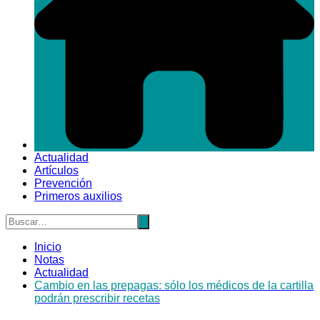
Actualidad
Artículos
Prevención
Primeros auxilios
Inicio
Notas
Actualidad
Cambio en las prepagas: sólo los médicos de la cartilla
podrán prescribir recetas