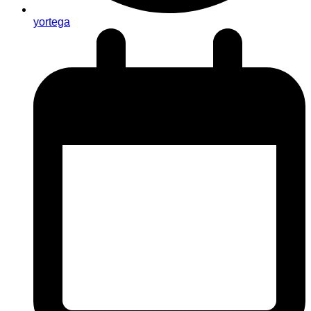
yortega