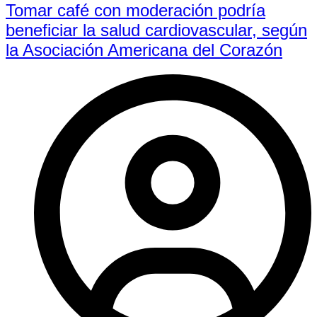
Tomar café con moderación podría
beneficiar la salud cardiovascular, según
la Asociación Americana del Corazón