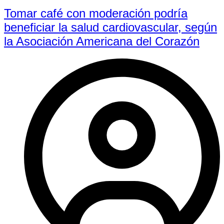
Tomar café con moderación podría
beneficiar la salud cardiovascular, según
la Asociación Americana del Corazón