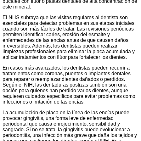
bucales con flúor o pastas dentales de alta concentración de
este mineral.
El NHS subraya que las visitas regulares al dentista son
esenciales para detectar problemas en sus etapas iniciales,
cuando son más fáciles de tratar. Las revisiones periódicas
permiten identificar caries, erosión del esmalte y
enfermedades de las encías antes de que causen daños
irreversibles. Además, los dentistas pueden realizar
limpiezas profesionales para eliminar la placa acumulada y
aplicar tratamientos con flúor para fortalecer los dientes.
En casos más avanzados, los dentistas pueden recurrir a
tratamientos como coronas, puentes o implantes dentales
para reparar o reemplazar dientes dañados o perdidos.
Según el NIH, las dentaduras postizas también son una
opción para quienes han perdido varios dientes, aunque
requieren cuidados específicos para evitar problemas como
infecciones o irritación de las encías.
La acumulación de placa en la línea de las encías puede
provocar gingivitis, una forma leve de enfermedad
periodontal que causa enrojecimiento, sensibilidad y
sangrado. Si no se trata, la gingivitis puede evolucionar a
periodontitis, una infección más grave que daña los tejidos y
huesos que sostienen los dientes, según el NIH. Esta