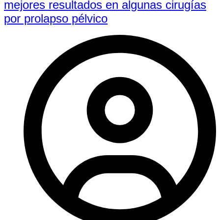
mejores resultados en algunas cirugías
por prolapso pélvico