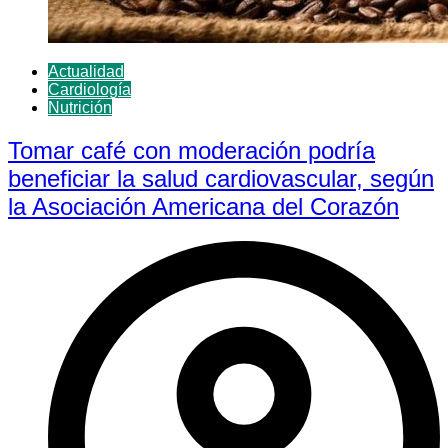
Actualidad
Cardiología
Nutrición
Tomar café con moderación podría
beneficiar la salud cardiovascular, según
la Asociación Americana del Corazón