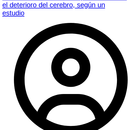
el deterioro del cerebro, según un
estudio